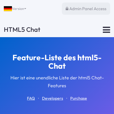
Admin Panel Access
Version
HTML5 Chat
Feature-Liste des html5-
Chat
Hier ist eine unendliche Liste der html5 Chat-
Features
·
·
FAQ
Developers
Purchase