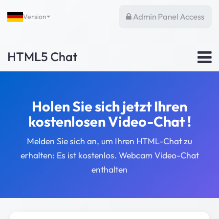
Admin Panel Access
Version
HTML5 Chat
Holen Sie sich jetzt Ihren
kostenlosen Video-Chat !
Melden Sie sich an, um Ihren HTML-Chat zu
erhalten: Es ist kostenlos. Webcam Video-Chat
enthalten